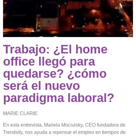
Trabajo: ¿El home
office llegó para
quedarse? ¿cómo
será el nuevo
paradigma laboral?
MARIE CLARIE
En esta entrevista, Mariela Mociulsky, CEO fundadora de
Trendsity, nos ayuda a repensar el empleo en tiempos de