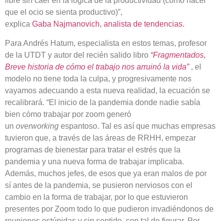
libre sin caer en la lógica de la productividad (cómo hacer
que el ocio se sienta productivo)”,
explica
Gaba Najmanovich, analista de tendencias.
Para Andrés Hatum, especialista en estos temas, profesor
de la UTDT y autor del recién salido libro
“Fragmentados,
Breve historia de cómo el trabajo nos arruinó la vida”
, el
modelo no tiene toda la culpa, y progresivamente nos
vayamos adecuando a esta nueva realidad, la ecuación se
recalibrará. “El inicio de la pandemia donde nadie sabía
bien cómo trabajar por zoom generó
un
overworking
espantoso. Tal es así que muchas empresas
tuvieron que, a través de las áreas de RRHH, empezar
programas de bienestar para tratar el estrés que la
pandemia y una nueva forma de trabajar implicaba.
Además, muchos jefes, de esos que ya eran malos de por
sí antes de la pandemia, se pusieron nerviosos con el
cambio en la forma de trabajar, por lo que estuvieron
presentes por Zoom todo lo que pudieron invadiéndonos de
reuniones estúpidas y sin sentido, con tal de figurar. Por