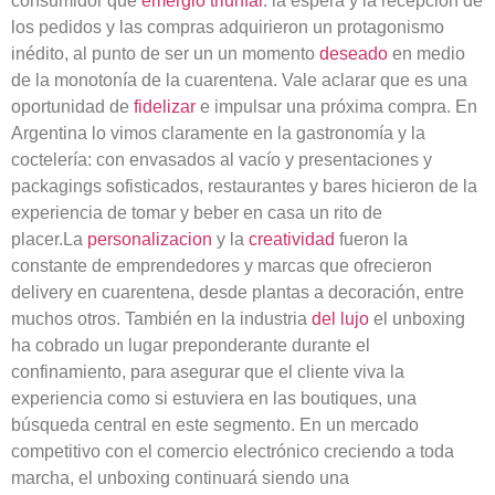
consumidor que
emergió triunfal
: la espera y la recepción de
los pedidos y las compras adquirieron un protagonismo
inédito, al punto de ser un un momento
deseado
en medio
de la monotonía de la cuarentena. Vale aclarar que es una
oportunidad de
fidelizar
e impulsar una próxima compra. En
Argentina lo vimos claramente en la gastronomía y la
coctelería: con envasados al vacío y presentaciones y
packagings sofisticados, restaurantes y bares hicieron de la
experiencia de tomar y beber en casa un rito de
placer.La
personalizacion
y la
creatividad
fueron la
constante de emprendedores y marcas que ofrecieron
delivery en cuarentena, desde plantas a decoración, entre
muchos otros. También en la industria
del lujo
el unboxing
ha cobrado un lugar preponderante durante el
confinamiento, para asegurar que el cliente viva la
experiencia como si estuviera en las boutiques, una
búsqueda central en este segmento. En un mercado
competitivo con el comercio electrónico creciendo a toda
marcha, el unboxing continuará siendo una