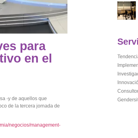
Serv
ves para
ivo en el
Tendenci
Implemen
Investig
Innovaci
Consultor
asa -y de aquellos que
Gendersi
foco de la tercera jornada de
nomia/negocios/management-