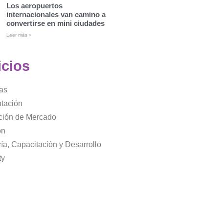
Los aeropuertos
internacionales van camino a
convertirse en mini ciudades
Leer más »
icios
as
tación
ación de Mercado
ón
ía, Capacitación y Desarrollo
ty