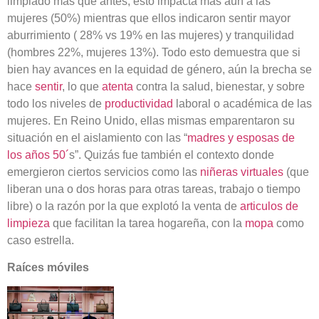
limpiado más que antes, esto impacta más aún a las
mujeres (50%) mientras que ellos indicaron sentir mayor
aburrimiento ( 28% vs 19% en las mujeres) y tranquilidad
(hombres 22%, mujeres 13%). Todo esto demuestra que si
bien hay avances en la equidad de género, aún la brecha se
hace
sentir
, lo que
atenta
contra la salud, bienestar, y sobre
todo los niveles de
productividad
laboral o académica de las
mujeres. En Reino Unido, ellas mismas emparentaron su
situación en el aislamiento con las “
madres y esposas de
los años 50´
s”. Quizás fue también el contexto donde
emergieron ciertos servicios como las
niñeras virtuales
(que
liberan una o dos horas para otras tareas, trabajo o tiempo
libre) o la razón por la que explotó la venta de
articulos de
limpieza
que facilitan la tarea hogareña, con la
mopa
como
caso estrella.
Raíces móviles