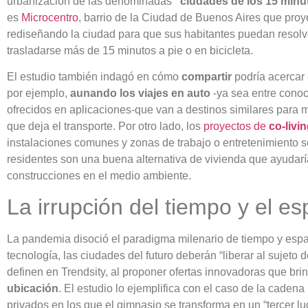
urbanización de las denominadas
“ciudades de los 15 minu
es
Microcentro
, barrio de la Ciudad de Buenos Aires que proye
rediseñando la ciudad para que sus habitantes puedan resolv
trasladarse más de 15 minutos a pie o en bicicleta.
El estudio también indagó en cómo
compartir
podría acercar 
por ejemplo,
aunando los viajes en auto
-ya sea entre conoc
ofrecidos en aplicaciones-que van a destinos similares para m
que deja el transporte. Por otro lado, los
proyectos de
co-livi
instalaciones comunes y zonas de trabajo o entretenimiento s
residentes son una buena alternativa de vivienda que ayudaría
construcciones en el medio ambiente.
La irrupción del tiempo y el es
La pandemia disoció el paradigma milenario de tiempo y espa
tecnología, las ciudades del futuro deberán “liberar al sujeto d
definen en Trendsity, al proponer ofertas innovadoras que bri
ubicación
. El estudio lo ejemplifica con el caso de la cade
privados en los que el gimnasio se transforma en un “tercer l