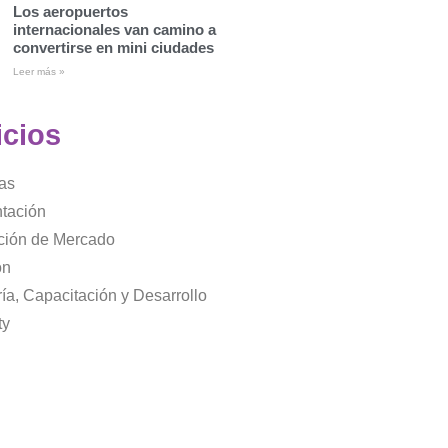
Los aeropuertos
internacionales van camino a
convertirse en mini ciudades
Leer más »
icios
as
tación
ación de Mercado
ón
ía, Capacitación y Desarrollo
ty