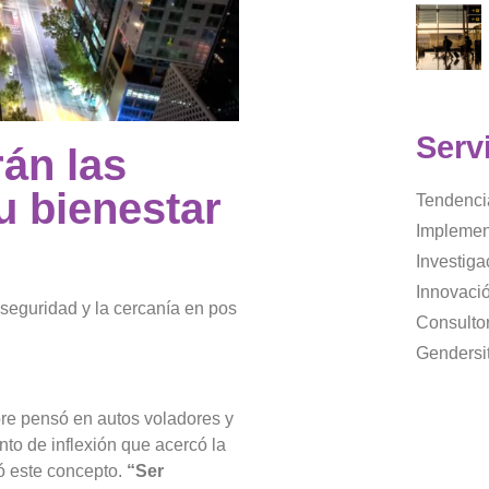
Serv
án las
u bienestar
Tendenci
Implemen
Investig
Innovaci
a seguridad y la cercanía en pos
Consultor
Gendersi
mpre pensó en autos voladores y
nto de inflexión que acercó la
ó este concepto.
“Ser