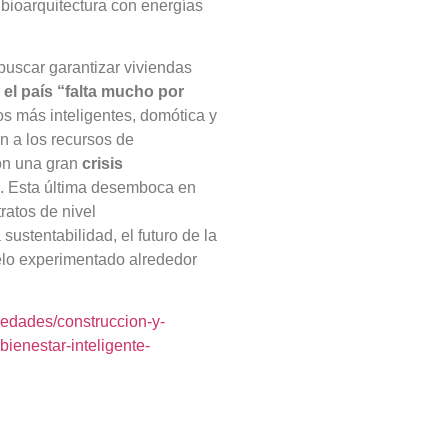
 bioarquitectura con energías
buscar garantizar viviendas
 el país “falta mucho por
os más inteligentes, domótica y
 a los recursos de
con una gran
crisis
ad. Esta última desemboca en
ratos de nivel
 sustentabilidad, el futuro de la
elo experimentado alrededor
iedades/construccion-y-
ienestar-inteligente-