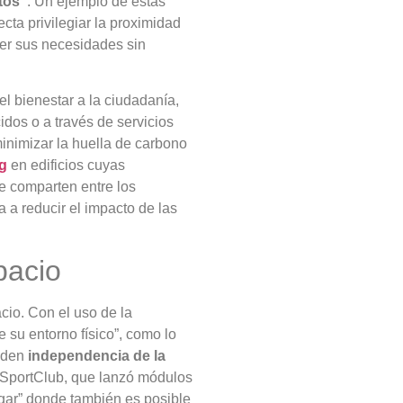
tos”
. Un ejemplo de estas
cta privilegiar la proximidad
er sus necesidades sin
el bienestar a la ciudadanía,
idos o a través de servicios
inimizar la huella de carbono
ng
en edificios cuyas
e comparten entre los
 a reducir el impacto de las
pacio
cio. Con el uso de la
e su entorno físico”, como lo
nden
independencia de la
na SportClub, que lanzó módulos
ugar” donde también es posible