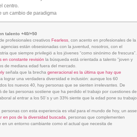
l centro.
e un cambio de paradigma
en talento +40/+50
 de profesionales creativos
Fearless
, con acento en profesionales de la
s agencias están obsesionadas con la juventud, nosotros, con el
ustria que siempre privilegió a los jóvenes “como sinónimo de frescura”.
s en constante revisión
la búsqueda está orientada a talento “joven y
tos de mediana edad fuera del mercado.
ely
señala que la brecha
generacional es la última que hay que
a lograr una verdadera diversidad e inclusión: aunque los 60
os los nuevos 40, hay personas que se sienten irrelevantes. De
 de las personas sostiene que ha perdido el trabajo por cuestiones de
boral al entrar a los 50´s y un 33% siente que la edad pone su trabajo
 personas con esta experiencia es vital para el mundo de hoy, un asse
ar en pos de la diversidad buscada
, personas que complementen
 en un entorno cambiante como el actual que necesita de