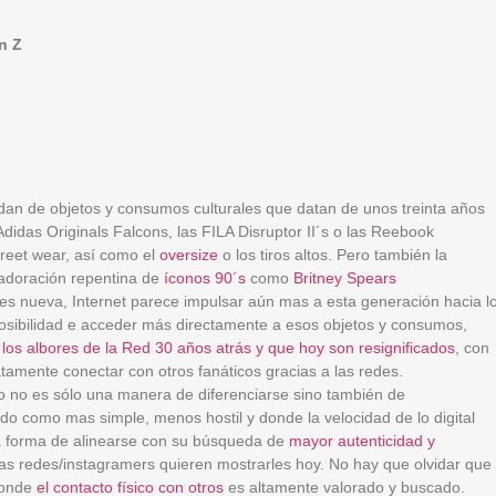
en Z
dan de objetos y consumos culturales que datan de unos treinta años
didas Originals Falcons, las FILA Disruptor II´s o las Reebook
treet wear, así como el
oversize
o los tiros altos. Pero también la
adoración repentina de
íconos 90´s
como
Britney Spears
 es nueva, Internet parece impulsar aún mas a esta generación hacia l
 posibilidad e acceder más directamente a esos objetos y consumos,
 los albores de la Red 30 años atrás y que hoy son resignificados
, con
atamente conectar con otros fanáticos gracias a las redes.
 no es sólo una manera de diferenciarse sino también de
do como mas simple, menos hostil y donde la velocidad de lo digital
na forma de alinearse con su búsqueda de
mayor autenticidad y
s redes/instagramers quieren mostrarles hoy. No hay que olvidar que
 donde
el contacto físico con otros
es altamente valorado y buscado.