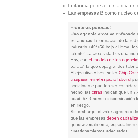
Finlandia pone a la infancia en e
Las empresas B como núcleo d
Fronteras porosas:
Una agencia creativa enfocada 
Se anunció la formación de la red
industria +40/+50 bajo el lema “la
talento” La creatividad es una ind
Hoy, con
el modelo de las agencia
barato” lo que deja grandes talen
El ejecutivo y best seller
Chip Con
traspasar en el espacio laboral
par
socialmente puedan ser considerad
hecho, las
cifras
indican que un 7%
edad, 58% admite discriminación la
en riesgo.
Sin embargo, el valor agregado de
que las empresas
deben capitaliz
generacionalmente, especialmente
cuestionamientos adecuados.