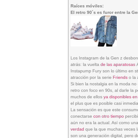
Raíces móviles:
El retro 90´s es furor entre la G
Los Instagram de la Gen z desbor
atrás: la vuelta
de las aparatosas
A
Instapump Fury son lo último en s
atracción por la serie
Friends
o la 
Si bien la nostalgia en la moda no
retro con foco en 90s, al darle la
muchos de ellos
ya disponibles en
el plus que es posible casi inmedi
La sensación es que este consumo
conectarse
con otro tiempo
percibi
aún no era la actual. Así como u
verdad
que la que muchas veces la
son una generación digital, pero