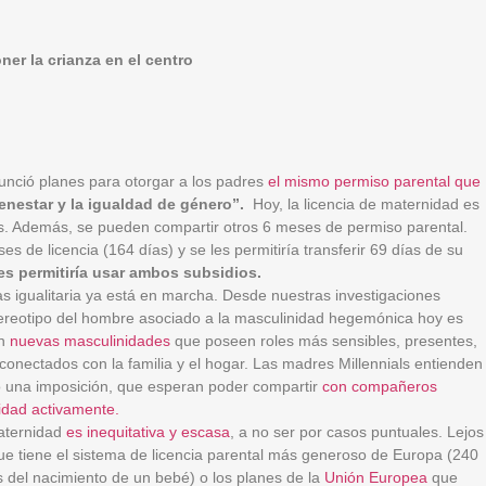
ner la crianza en el centro
unció planes para otorgar a los padres
el mismo permiso parental que
enestar y la igualdad de género”.
Hoy, la licencia de maternidad es
s. Además, se pueden compartir otros 6 meses de permiso parental.
s de licencia (164 días) y se les permitiría transferir 69 días de su
les permitiría usar ambos subsidios.
s igualitaria ya está en marcha. Desde nuestras investigaciones
tereotipo del hombre asociado a la masculinidad hegemónica hoy es
en
nuevas masculinidades
que poseen roles más sensibles, presentes,
conectados con la familia y el hogar. Las madres Millennials entienden
 una imposición, que esperan poder compartir
con compañeros
idad activamente.
paternidad
es inequitativa y escasa
, a no ser por casos puntuales. Lejos
que tiene el sistema de licencia parental más generoso de Europa (240
 del nacimiento de un bebé) o los planes de la
Unión Europea
que