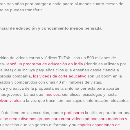
ros tres años para otorgar a cada padre al menos cuatro meses de
no se pueden transferir.
tencial de educación y conocimiento menos pensada
china de videos cortos y lúdicos TikTok –con un 500 millones de
les-
lanzó un programa de educación en India
(donde es utilizada por
da mes) que incluye pequeños clips que enseñan desde ciencia a
 propia compañía,
los videos de corte educativo
son un boom en la
eados y compartidos con unas 48 mil millones de vistas.
a y creativa de la propuesta es la sintonía perfecta para aportar
 más jóvenes. Es así que
médicos
, científicos, psicólogos y hasta
lven virales
a la vez que trasmiten mensajes e información relevantes
tió de lleno en las escuelas, donde
profesores
la utilizan para tener un
ta se crean diversos grupos para crear videos ad hoc para materias y
 atracción que les genera el formato y su
espíritu espontáneo de