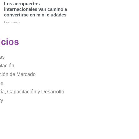
Los aeropuertos
internacionales van camino a
convertirse en mini ciudades
Leer más »
icios
as
tación
ación de Mercado
ón
ía, Capacitación y Desarrollo
ty