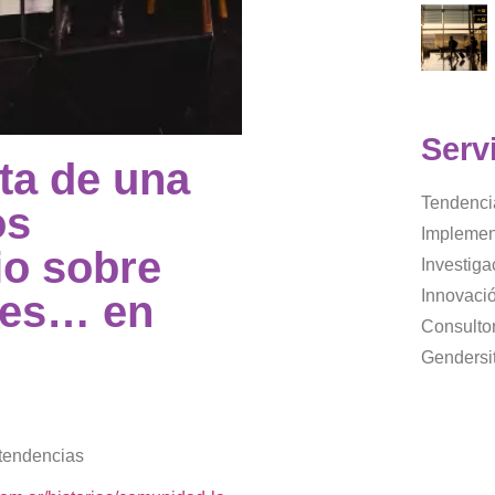
Serv
ta de una
Tendenci
os
Implemen
io sobre
Investig
Innovaci
res… en
Consultor
Gendersi
 tendencias