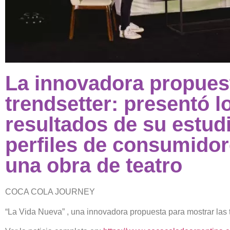
La innovadora propues
trendsetter: presentó l
resultados de su estud
perfiles de consumido
una obra de teatro
COCA COLA JOURNEY
“La Vida Nueva” , una innovadora propuesta para mostrar las