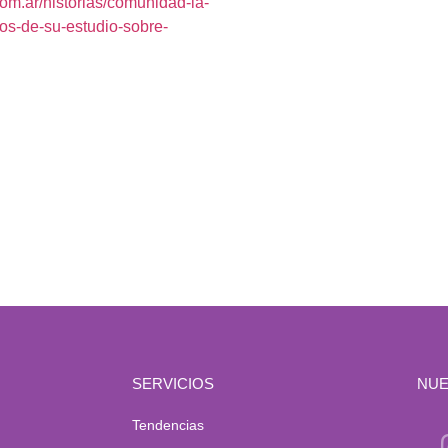
om.ar/historias/comunidad-la-
dos-de-su-estudio-sobre-
SERVICIOS
NUE
Tendencias