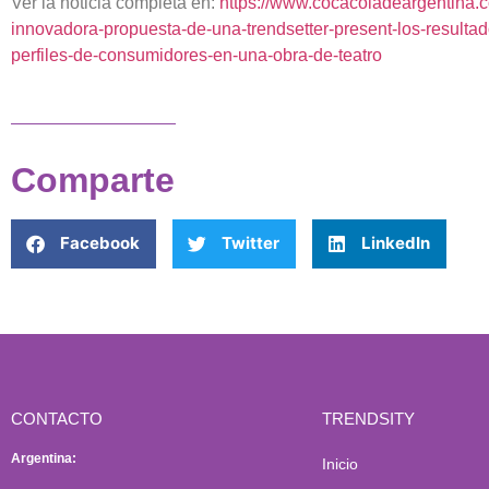
Ver la noticia completa en:
https://www.cocacoladeargentina.c
innovadora-propuesta-de-una-trendsetter-present-los-resulta
perfiles-de-consumidores-en-una-obra-de-teatro
Comparte
Facebook
Twitter
LinkedIn
CONTACTO
TRENDSITY
Argentina:
Inicio