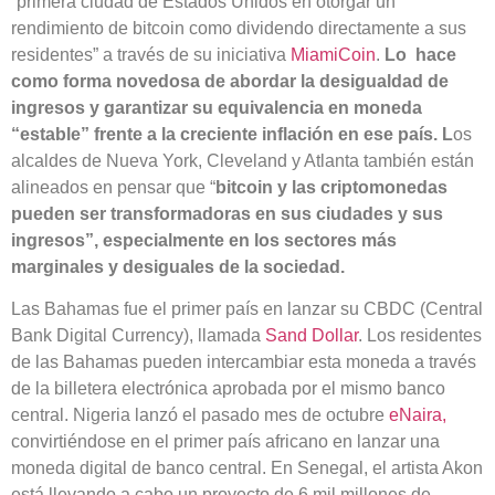
“primera ciudad de Estados Unidos en otorgar un
rendimiento de bitcoin como dividendo directamente a sus
residentes” a través de su iniciativa
MiamiCoin
.
Lo hace
como forma novedosa de abordar la desigualdad de
ingresos y garantizar su equivalencia en moneda
“estable” frente a la creciente inflación en ese país. L
os
alcaldes de Nueva York, Cleveland y Atlanta también están
alineados en pensar que “
bitcoin y las criptomonedas
pueden ser transformadoras en sus ciudades y sus
ingresos”, especialmente en los sectores más
marginales y desiguales de la sociedad.
Las Bahamas fue el primer país en lanzar su CBDC (Central
Bank Digital Currency), llamada
Sand Dollar
. Los residentes
de las Bahamas pueden intercambiar esta moneda a través
de la billetera electrónica aprobada por el mismo banco
central. Nigeria lanzó el pasado mes de octubre
eNaira,
convirtiéndose en el primer país africano en lanzar una
moneda digital de banco central. En Senegal, el artista Akon
está llevando a cabo un proyecto de 6 mil millones de