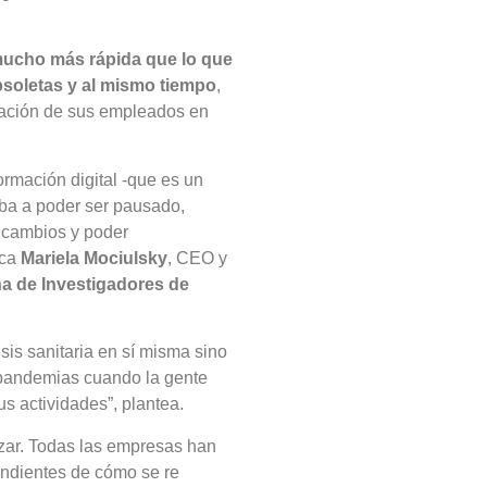
 mucho más rápida que lo que
bsoletas y al mismo tiempo
,
zación de sus empleados en
rmación digital -que es un
iba a poder ser pausado,
s cambios y poder
ica
Mariela Mociulsky
, CEO y
a de Investigadores de
isis sanitaria en sí misma sino
as pandemias cuando la gente
s actividades”, plantea.
azar. Todas las empresas han
endientes de cómo se re