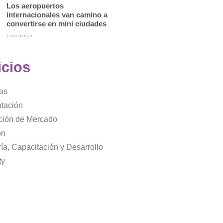
Los aeropuertos
internacionales van camino a
convertirse en mini ciudades
Leer más »
icios
as
tación
ación de Mercado
ón
ía, Capacitación y Desarrollo
ty