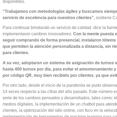
disponibles.
“Trabajamos con metodologías ágiles y buscamos siempre
servicio de excelencia para nuestros clientes”,
sostiene Ca
Para continuar brindando un servicio de calidad -dice la fuen
implementaron cambios innovadores.
Con la mente puesta e
seguir comprando de forma presencial, instalaron tótems 
que permiten la atención personalizada a distancia, sin r
para clientes.
A su vez, adoptaron un sistema de asignación de turnos ví
hasta 400 turnos por día, para evitar el amontonamiento 
por código QR, muy bien recibido por clientes, ya que evit
Por otro lado, desde el inicio de la pandemia se pudo observ
14 veces respecto a las cifras del año pasado. Este número 
serie de los cambios pensados y desarrollados, tales como: e
medios digitales, la implementación de un chatbot para atend
clientes, la optimización del sitio online, con foco en la veloc
implementación de herramientas de machine learning para co