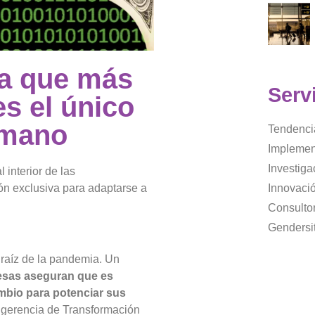
la que más
Serv
s el único
 mano
Tendenci
Implemen
Investig
interior de las
ón exclusiva para adaptarse a
Innovaci
Consultor
Gendersi
 raíz de la pandemia. Un
esas aseguran que es
mbio para potenciar sus
 gerencia de Transformación