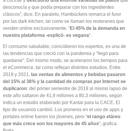
a cocinar y
descubrió una enorme variedad de platos
que
desconocía y que podía preparar con los ingredientes
clásicos”, dice. En paralelo, Hambückers remarca el furor
por las dark kitchen, tal como se llaman los restoranes que
venden online exclusivamente. “
El 45% de la demanda en
nuestra plataforma -explicó- es vegana
“.
El consumo saludable, coincidieron los expertos, es una de
las tendencias que creció con la pandemia y “llegó para
quedarse”. Del mismo modo, se aceleraron los tiempos para
el eCommerce, tal como reflejan distintos estudios. Entre
2019 y 2021,
las ventas de alimentos y bebidas pasaron
del 15% al 36% y la cantidad de compras por Internet se
duplicaron
: del primer semestre de 2019 al mismo lapso de
este año saltaron de 41,9 millones a 80,3 millones, según
indica un estudio elaborado por Kantar para la CACE. El
tipo de usuarios cambió. Los pioneros en el uso de apps y
portales online fueron los jóvenes, pero “
el rango etáreo
que más crece son los mayores de 45 años
“, grafica
Botta.