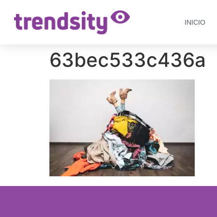
INICIO
63bec533c436a