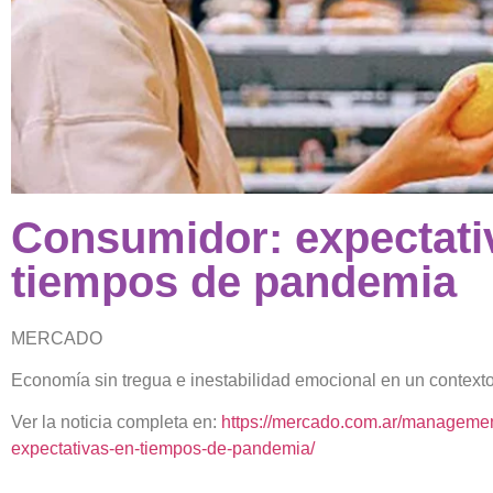
Consumidor: expectati
tiempos de pandemia
MERCADO
Economía sin tregua e inestabilidad emocional en un contex
Ver la noticia completa en:
https://mercado.com.ar/managemen
expectativas-en-tiempos-de-pandemia/