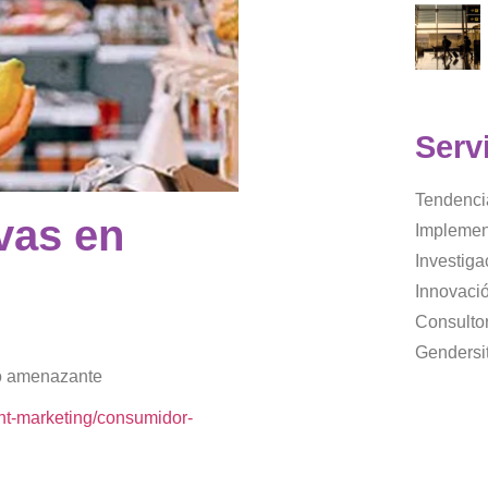
Serv
Tendenci
vas en
Implemen
Investig
Innovaci
Consultor
Gendersi
to amenazante
t-marketing/consumidor-