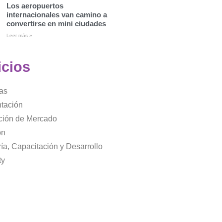
Los aeropuertos
internacionales van camino a
convertirse en mini ciudades
Leer más »
icios
as
tación
ación de Mercado
ón
ía, Capacitación y Desarrollo
ty