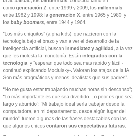
la actualidad; los
centennials
, conocida también
como
generación Z
, entre 1999 y 2009; los
millennials
,
entre 1982 y 1998; la
generación X
, entre 1965 y 1980; y
los
baby boomers
, entre 1944 y 1964.
“Los más chiquitos” (alpha kids), que
nacieron con la
tecnología bajo el brazo y van a ver el desarrollo de la
inteligencia artificial, buscan
inmediatez y agilidad
, a la vez
que les molesta la monotonía. Están
integrados con la
tecnología
, y “esperan que todo sea más rápido y fácil -
continuó explicando Mociulsky-. Valoran los atajos de la IA.
Son más pragmáticos y menos idealistas que sus padres”.
“No me gusta estar trabajando muchas horas sin descanso”;
“Lo más importante es que sea divertido. Lo peor es que sea
largo y aburrido”; “Mi trabajo ideal sería trabajar desde la
computadora, en mi departamento, desde algún lugar del
mundo”, fueron algunas de las frases destacables con las
que algunos chicos
contaron sus expectativas futuras
.