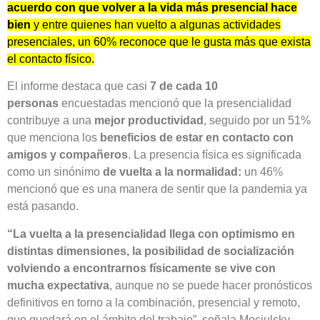
acuerdo con que volver a la vida más presencial hace
bien
y entre quienes han vuelto a algunas actividades
presenciales, un 60% reconoce que le gusta más que exista
el contacto físico.
El informe destaca que casi
7 de cada 10
personas
encuestadas mencionó que la presencialidad
contribuye a una
mejor productividad
, seguido por un 51%
que menciona los
beneficios de estar en contacto con
amigos y compañeros
. La presencia física es significada
como un sinónimo
de vuelta a la normalidad:
un 46%
mencionó que es una manera de sentir que la pandemia ya
está pasando.
“La vuelta a la presencialidad llega con optimismo en
distintas dimensiones, la posibilidad de socialización
volviendo a encontrarnos físicamente se vive con
mucha expectativa
, aunque no se puede hacer pronósticos
definitivos en torno a la combinación, presencial y remoto,
que quedará en el ámbito del trabajo”, señala Mociulsky