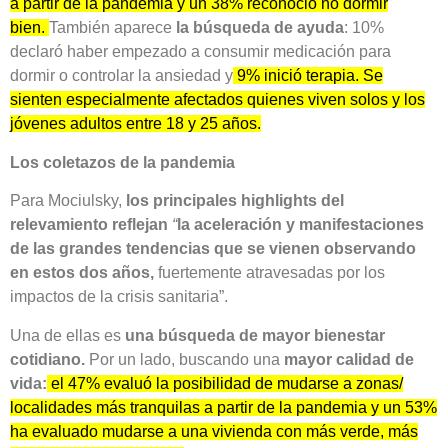
a partir de la pandemia y un 38% reconoció no dormir
bien.
También aparece
la búsqueda de ayuda
: 10%
declaró haber empezado a consumir medicación para
dormir o controlar la ansiedad y
9% inició terapia. Se
sienten especialmente afectados quienes viven solos y los
jóvenes adultos entre 18 y 25 años.
Los coletazos de la pandemia
Para Mociulsky,
los principales highlights del
relevamiento reflejan
“
la aceleración y manifestaciones
de las grandes tendencias que se vienen observando
en estos dos años,
fuertemente atravesadas por los
impactos de la crisis sanitaria”.
Una de ellas es
una búsqueda de mayor bienestar
cotidiano.
Por un lado, buscando una
mayor calidad de
vida:
el 47% evaluó la posibilidad de mudarse a zonas/
localidades más tranquilas a partir de la pandemia y un 53%
ha evaluado mudarse a una vivienda con más verde, más