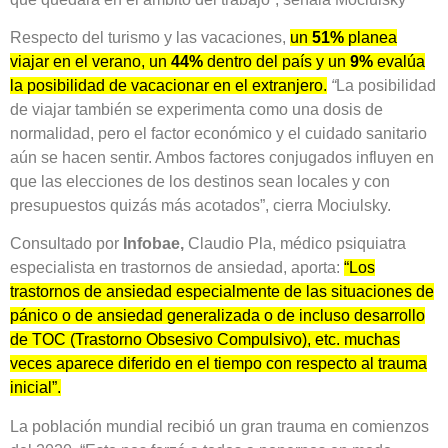
Respecto del turismo y las vacaciones,
un
51%
planea
viajar en el verano, un
44%
dentro del país y un
9%
evalúa
la posibilidad de vacacionar en el extranjero.
“
La posibilidad
de viajar también se experimenta como una dosis de
normalidad, pero el factor económico y el cuidado sanitario
aún se hacen sentir. Ambos factores conjugados influyen en
que las elecciones de los destinos sean locales y con
presupuestos quizás más acotados”, cierra Mociulsky.
Consultado por
Infobae,
Claudio Pla, médico psiquiatra
especialista en trastornos de ansiedad, aporta:
“Los
trastornos de ansiedad especialmente de las situaciones de
pánico o de ansiedad generalizada o de incluso desarrollo
de TOC (Trastorno Obsesivo Compulsivo), etc. muchas
veces aparece diferido en el tiempo con respecto al trauma
inicial”.
La población mundial recibió un gran trauma en comienzos