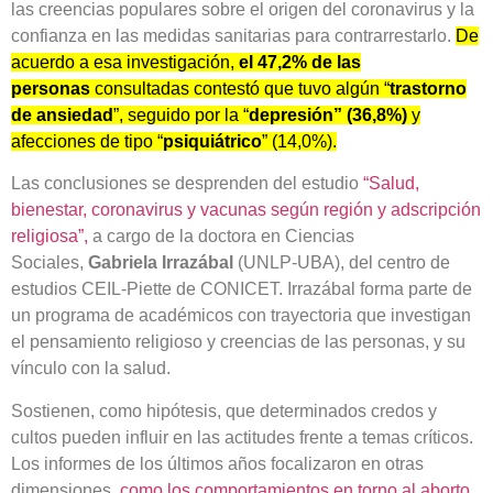
las creencias populares sobre el origen del coronavirus y la
confianza en las medidas sanitarias para contrarrestarlo.
De
acuerdo a esa investigación,
el 47,2% de las
personas
consultadas
contestó que tuvo algún “
trastorno
de ansiedad
”, seguido por la “
depresión” (36,8%)
y
afecciones de tipo “
psiquiátrico
” (14,0%).
Las conclusiones se desprenden del estudio
“Salud,
bienestar, coronavirus y vacunas según región y adscripción
religiosa”,
a cargo de la doctora en Ciencias
Sociales,
Gabriela Irrazábal
(UNLP-UBA), del centro de
estudios CEIL-Piette de CONICET. Irrazábal forma parte de
un programa de académicos con trayectoria que investigan
el pensamiento religioso y creencias de las personas, y su
vínculo con la salud.
Sostienen, como hipótesis, que determinados credos y
cultos pueden influir en las actitudes frente a temas críticos.
Los informes de los últimos años focalizaron en otras
dimensiones,
como los comportamientos en torno al aborto,