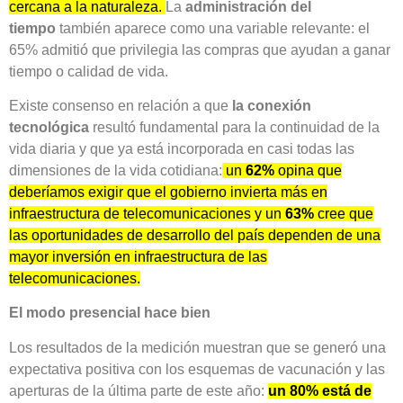
cercana a la naturaleza.
La
administración del
tiempo
también aparece como una variable relevante: el
65% admitió que privilegia las compras que ayudan a ganar
tiempo o calidad de vida.
Existe consenso en relación a que
la conexión
tecnológica
resultó fundamental para la continuidad de la
vida diaria y que ya está incorporada en casi todas las
dimensiones de la vida cotidiana:
un
62%
opina que
deberíamos exigir que el gobierno invierta más en
infraestructura de telecomunicaciones y un
63%
cree que
las oportunidades de desarrollo del país dependen de una
mayor inversión en infraestructura de las
telecomunicaciones.
El modo presencial hace bien
Los resultados de la medición muestran que se generó una
expectativa positiva con los esquemas de vacunación y las
aperturas de la última parte de este año:
un 80% está de