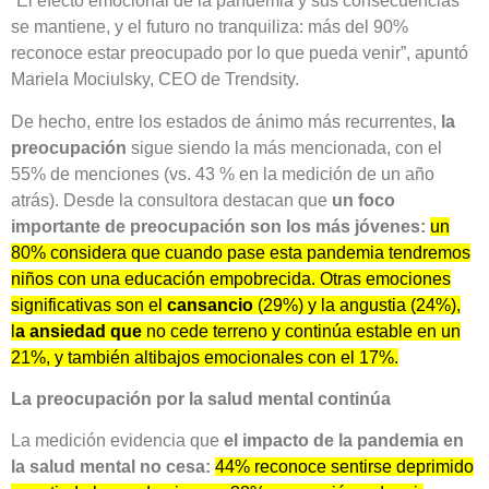
“El efecto emocional de la pandemia y sus consecuencias
se mantiene, y el futuro no tranquiliza: más del 90%
reconoce estar preocupado por lo que pueda venir”, apuntó
Mariela Mociulsky, CEO de Trendsity.
De hecho, entre los estados de ánimo más recurrentes,
la
preocupación
sigue siendo la más mencionada, con el
55% de menciones
(vs. 43 % en la medición de un año
atrás). Desde la consultora destacan que
un foco
importante de preocupación son los más jóvenes:
un
80% considera que cuando pase esta pandemia tendremos
niños con una educación empobrecida. Otras emociones
significativas son el
cansancio
(29%) y la angustia (24%),
l
a ansiedad que
no cede terreno
y continúa estable en un
21%, y también altibajos emocionales con el 17%.
La preocupación por la salud mental continúa
La medición evidencia que
el impacto de la pandemia en
la salud mental no cesa:
44% reconoce sentirse deprimido