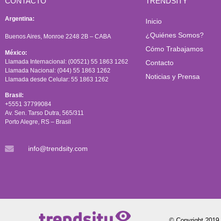
CONTACTO
TRENDSITY
Argentina:
Inicio
¿Quiénes Somos?
Buenos Aires, Monroe 2248 2B – CABA
Cómo Trabajamos
México:
Llamada Internacional: (00521) 55 1863 1262
Contacto
Llamada Nacional: (044) 55 1863 1262
Noticias y Prensa
Llamada desde Celular: 55 1863 1262
Brasil:
+5551 37799084
Av. Sen. Tarso Dutra, 565/311
Porto Alegre, RS – Brasil
info@trendsity.com
© Copyright 2019